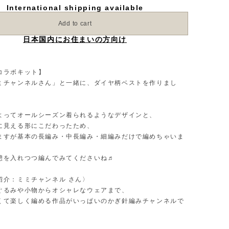
International shipping available
Add to cart
日本国内にお住まいの方向け
コラボキット】
ミチャンネルさん」と一緒に、ダイヤ柄ベストを作りまし
よってオールシーズン着られるようなデザインと、
に見える形にこだわったため、
ますが基本の長編み・中長編み・細編みだけで編めちゃいま
憩を入れつつ編んでみてくださいね♬
紹介：ミミチャンネル さん〉
ぐるみや小物からオシャレなウェアまで、
くて楽しく編める作品がいっぱいのかぎ針編みチャンネルで