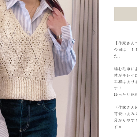
【作家さん
今回は「ミ
た。
編む毛糸に
体がキレイ
工程はあり
す！
ゆったり休
〈作家さん
可愛いあみ
分かりやす
す♬