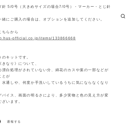
針 5/0号（大きめサイズの場合7/0号）・マーカー・とじ針
。
一緒にご購入の場合は、オプションを追加してください。
こちらから
op.hus-official.co.jp/items/133866668
きのキットです。
《きなり》について、
め漂白処理がされていない分、綿花のカスや葉の一部などが
ことが
、水通しや、何度か手洗いしているうちに気にならなくなり
デバイス、画面の明るさにより、多少実物と色の見え方が変
ございます。
通報する