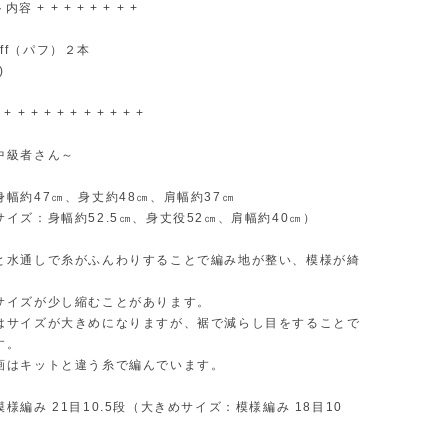
内容 + + + + + + + +
Puff（パフ）２本
)
 + + + + + + + + + + +
中級者さん～
幅約47㎝、身丈約48㎝、肩幅約37㎝
イズ：身幅約52.5㎝、身丈役52㎝、肩幅約40㎝）
と水通しで糸がふんわりすることで編み地が整い、模様が綺
。
サイズが少し縮むことがあります。
はサイズが大きめになりますが、裾で減らし目をすることで
す。
画はキットと違う糸で編んでいます。
様編み 21目10.5段（大きめサイズ：模様編み 18目10