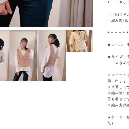
+ + + キット
・[hus:] 
・編み図(紙
3
/
20
+ + + + + +
★レベル：
★サイズ：身
（大きめサ
※スチーム
麗に出ます
※水通しで
※編み途中
落ち着きま
※編み方動
★ゲージ：模
段）