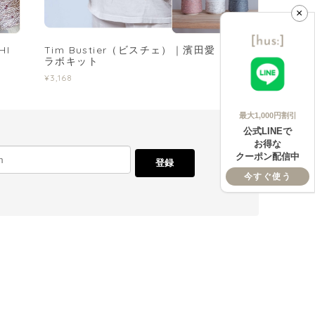
×
HI
Tim Bustier（ビスチェ）｜濱田愛 さんコ
ラボキット
¥3,168
最大1,000円割引
公式LINEで
お得な
クーポン配信中
登録
今すぐ使う