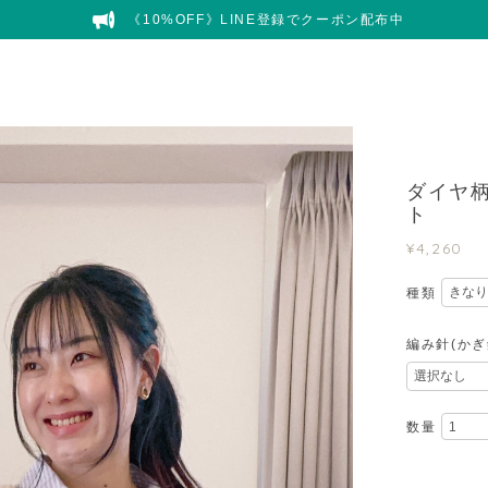
《10%OFF》LINE登録でクーポン配布中
ダイヤ
ト
¥4,260
種類
編み針(かぎ
数量