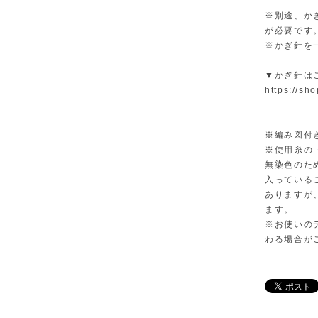
※別途、かぎ
が必要です
※かぎ針を
▼かぎ針は
https://sh
※編み図付
※使用糸の
無染色のた
入っている
ありますが
ます。
※お使いの
わる場合が