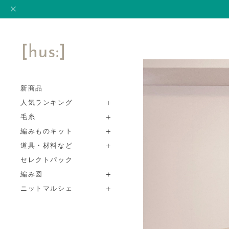
新商品
人気ランキング
毛糸
編みものキット
道具・材料など
セレクトパック
編み図
ニットマルシェ