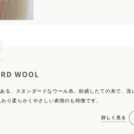
しさのある、スタンダードなウール糸。紡績したての糸で、洗
んわり柔らかくやさしい表情のも特徴です。