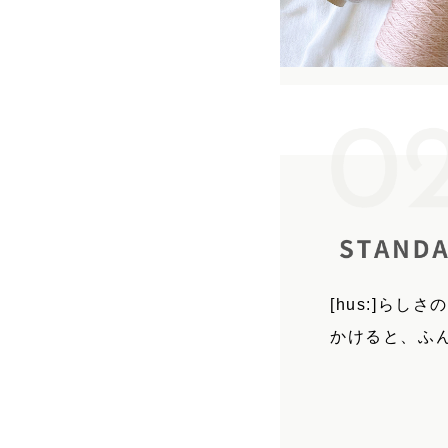
[hus:]ら
かけると、ふ