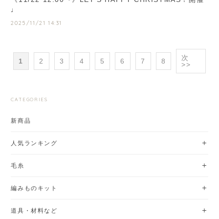
♩
2025/11/21 14:31
次
1
2
3
4
5
6
7
8
>>
CATEGORIES
新商品
人気ランキング
毛糸
編みものキット
道具・材料など