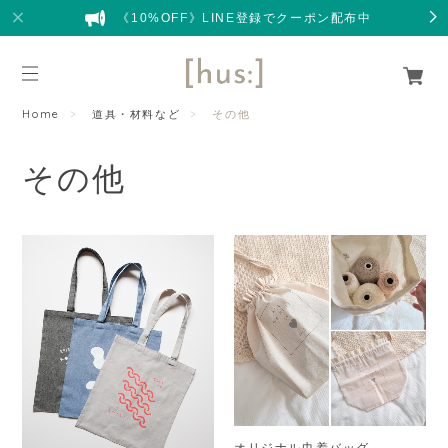
《10%OFF》LINE登録でクーポン配布中
Home
道具・材料など
その他
その他
オリジナル巾着バッグ