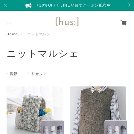
《10%OFF》LINE登録でクーポン配布中
Home
ニットマルシェ
ニットマルシェ
書籍
糸セット