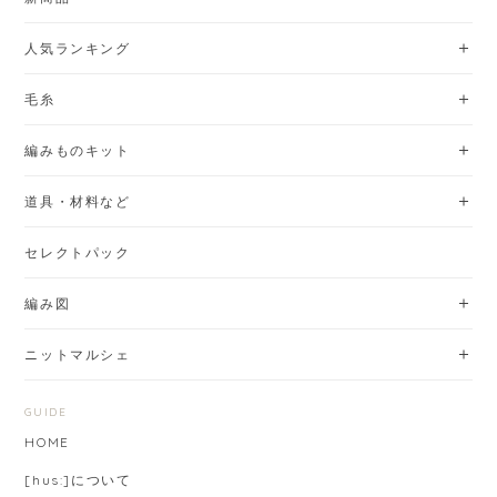
人気ランキング
毛糸
編みものキット
道具・材料など
セレクトパック
編み図
ニットマルシェ
GUIDE
HOME
[hus:]について