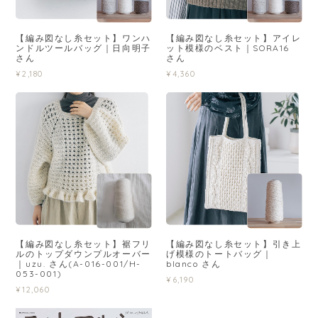
【編み図なし糸セット】ワンハ
【編み図なし糸セット】アイレ
ンドルツールバッグ｜日向明子
ット模様のベスト｜SORA16
さん
さん
¥2,180
¥4,360
【編み図なし糸セット】裾フリ
【編み図なし糸セット】引き上
ルのトップダウンプルオーバー
げ模様のトートバッグ｜
｜uzu. さん(A-016-001/H-
blanco さん
053-001)
¥6,190
¥12,060