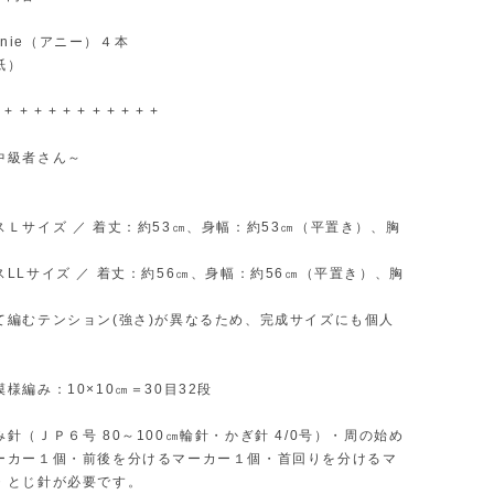
 Annie（アニー）４本
紙）
 + + + + + + + + + + +
中級者さん～
スＬサイズ ／ 着丈：約53㎝、身幅：約53㎝（平置き）、胸
LLサイズ ／ 着丈：約56㎝、身幅：約56㎝（平置き）、胸
て編むテンション(強さ)が異なるため、完成サイズにも個人
。
様編み：10×10㎝＝30目32段
針（ＪＰ６号 80～100㎝輪針・かぎ針 4/0号）・周の始め
ーカー１個・前後を分けるマーカー１個・首回りを分けるマ
・とじ針が必要です。