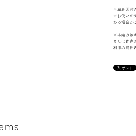
※編み図付
※お使いの
わる場合が
※本編み物
または作家
利用の範囲
tems