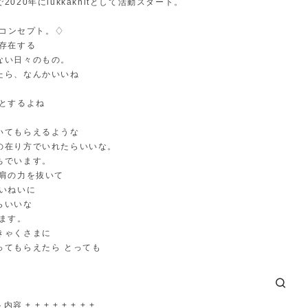
2020年にlukkaknitとして活動スタート。
 のコンセプト。♢
 存在する
ない日々のもの。
たら、なんかいいね
っとするよね
いてもらえるような
の在り方でいれたらいいな。
ちでいます。
 肩の力を抜いて
ていねいに
らいいな
います。
きゃくさまに
ってもらえたら とっても
内容 + + + + + + + +