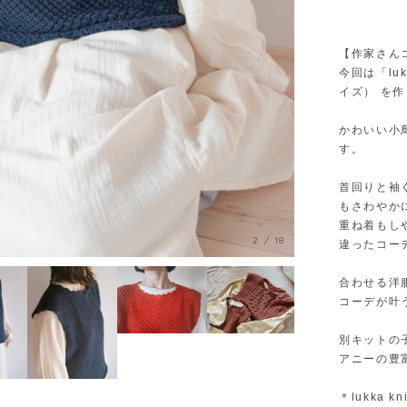
【作家さん
今回は「luk
イズ） を
かわいい小
す。
首回りと袖
もさわやか
重ね着もし
3
/
18
違ったコー
合わせる洋
コーデが叶
別キットの
アニーの豊
＊lukka k