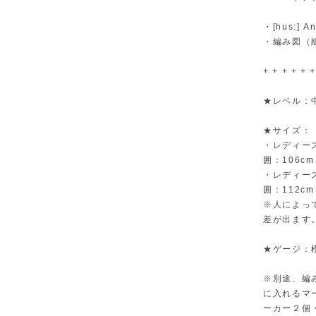
・[hus:]
・編み図（
+ + + + + +
★レベル：
★サイズ：
・レディー
囲：106cm
・レディース
囲：112cm
※人によっ
差が出ます
★ゲージ：模
※別途、編み
に入れるマ
ーカー２個