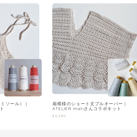
キャミソール）｜
扇模様のショート丈プルオーバー｜
ット
ATELIER matiさんコラボキット
¥6,380