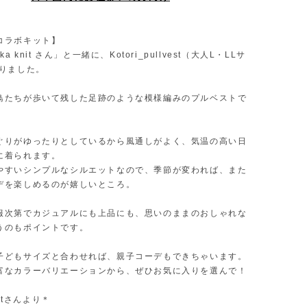
コラボキット】
ka knit さん」と一緒に、Kotori_pullvest（大人L・LLサ
作りました。
鳥たちが歩いて残した足跡のような模様編みのプルベストで
ぐりがゆったりとしているから風通しがよく、気温の高い日
に着られます。
やすいシンプルなシルエットなので、季節が変われば、また
デを楽しめるのが嬉しいところ。
服次第でカジュアルにも上品にも、思いのままのおしゃれな
うのもポイントです。
子どもサイズと合わせれば、親子コーデもできちゃいます。
富なカラーバリエーションから、ぜひお気に入りを選んで！
nitさんより＊