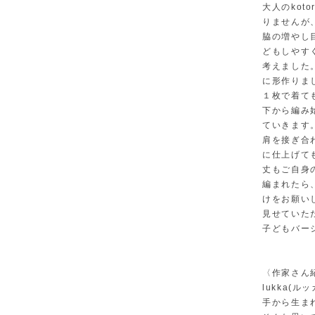
大人のkot
りませんが
脇の増やし
どもしやす
考えました
に形作りま
１枚で着て
下から編み
ていきます
肩を接ぎ合
に仕上げて
丈もご自身
編まれたら、in
けをお願い
見せていた
子どもバージ
〈作家さん紹介
lukka(
手から生ま