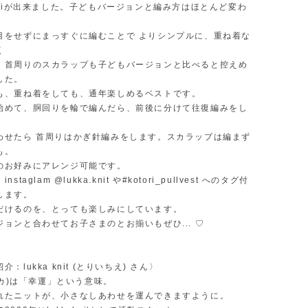
oriが出来ました。子どもバージョンと編み方はほとんど変わ
、
目をせずにまっすぐに編むことで よりシンプルに、重ね着な
く
。首周りのスカラップも子どもバージョンと比べると控えめ
した。
も、重ね着をしても、通年楽しめるベストです。
始めて、胴回りを輪で編んだら、前後に分けて往復編みをし
。
わせたら 首周りはかぎ針編みをします。スカラップは編まず
も。
のお好みにアレンジ可能です。
staglam @lukka.knit や#kotori_pullvest へのタグ付
します。
だけるのを、とっても楽しみにしています。
ョンと合わせてお子さまのとお揃いもぜひ... ♡
：lukka knit (とりいちえ) さん〉
ルッカ)は「幸運」という意味。
れたニットが、小さなしあわせを運んできますように。