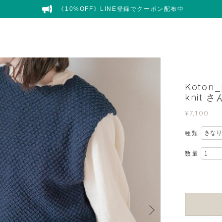
《10%OFF》LINE登録でクーポン配布中
Kotor
knit
¥7,100
種類
数量