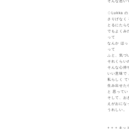
そんな思いで
♢Lukka
さりげなく
とるにたら
でもよくみ
って
なんか ほ
って
ふと、気づ
それくらい
そんな心持
いい意味で
私らしく 
生み出せた
と 思って
そして、お
えがおにな
うれしい。
+ + + キット