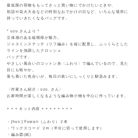
最低限の荷物をもってさっと買い物にでかけたいときや、
初詣や花火大会などの特別なおでかけの日など、いろんな場所に
持っていきたくなるバッグです。
* uzu.さんより *
立体感のある縦模様が魅力。
ジャスミンステッチ（リフ編み）を縦に配置し、ふっくらとした
ラインを強調したクロッシェ
バッグです。
やさしい風合いのコットン糸〈ふわり〉で編んでいるので、見た
目にも軽やか。
落ち着いた色合いが、毎日の装いにしっくりと馴染みます。
〈作家さん紹介：uzu. さん〉
お家時間が楽しくなるような編み物小物を中心に作っています。
+ + + キット内容 + + + + + + + +
・[hus:] Fuwari（ふわり）２本
・ワックスコード ２m（半分に切って使用します）
・編み図(紙)