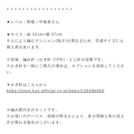
+ + + + + + + + + + + + + + + + +
★レベル：初級～中級者さん
★サイズ：縦 22cm×横 27cm
※人により編むテンション(強さ)が異なるため、完成サイズにも
個人差があります。
※別途、編み針（かぎ針 7/0号)・とじ針が必要です。
※かぎ針を一緒にご購入の場合は、オプションを追加してくださ
い。
▼かぎ針はこちらから
https://shop.hus-official.co.jp/items/133866668
※編み図付きのキットです。
※お使いのデバイス、画面の明るさにより、多少実物と色の見え
方が変わる場合がございます。