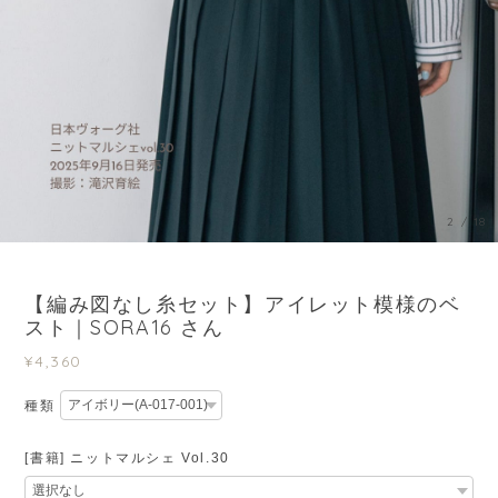
3
/
18
【編み図なし糸セット】アイレット模様のベ
スト｜SORA16 さん
¥4,360
種類
[書籍] ニットマルシェ Vol.30