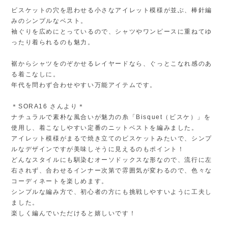
ビスケットの穴を思わせる小さなアイレット模様が並ぶ、棒針編
みのシンプルなベスト。
袖ぐりを広めにとっているので、シャツやワンピースに重ねてゆ
ったり着られるのも魅力。
裾からシャツをのぞかせるレイヤードなら、ぐっとこなれ感のあ
る着こなしに。
年代を問わず合わせやすい万能アイテムです。
＊SORA16 さんより＊
ナチュラルで素朴な風合いが魅力の糸「Bisquet（ビスケ）」を
使用し、着こなしやすい定番のニットベストを編みました。
アイレット模様がまるで焼き立てのビスケットみたいで、シンプ
ルなデザインですが美味しそうに見えるのもポイント！
どんなスタイルにも馴染むオーソドックスな形なので、流行に左
右されず、合わせるインナー次第で雰囲気が変わるので、色々な
コーディネートを楽しめます。
シンプルな編み方で、初心者の方にも挑戦しやすいように工夫し
ました。
楽しく編んでいただけると嬉しいです！