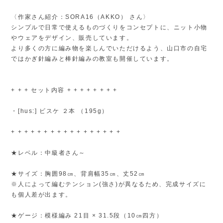
〈作家さん紹介：SORA16（AKKO） さん〉
シンプルで日常で使えるものづくりをコンセプトに、ニット小物
やウェアをデザイン、販売しています。
より多くの方に編み物を楽しんでいただけるよう、山口市の自宅
ではかぎ針編みと棒針編みの教室も開催しています。
+ + + セット内容 + + + + + + + +
・[hus:] ビスケ ２本 （195g）
+ + + + + + + + + + + + + + + + +
★レベル：中級者さん～
★サイズ：胸囲98㎝、背肩幅35㎝、丈52㎝
※人によって編むテンション(強さ)が異なるため、完成サイズに
も個人差が出ます。
★ゲージ：模様編み 21目 × 31.5段（10㎝四方）