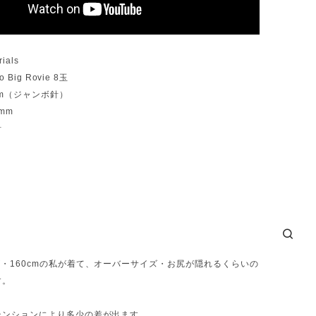
ials
o Big Rovie 8玉
mm（ジャンボ針）
mm
針
・160cmの私が着て、オーバーサイズ・お尻が隠れるくらいの
す。
テンションにより多少の差が出ます