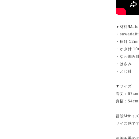
▼材料/Mater
・sawadaitt
・棒針 12
・かぎ針 10
・なわ編み
・はさみ
・とじ針
▼サイズ
着丈：67cm
身幅：54cm
普段Mサイズ
サイズ感で
※編み手の