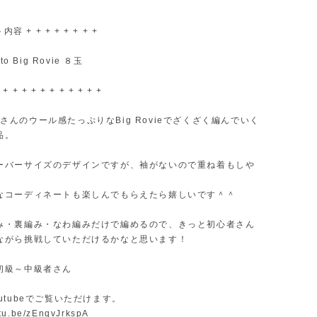
内容 + + + + + + + +
to Big Rovie ８玉
 + + + + + + + + + + +
ittoさんのウール感たっぷりなBig Rovieでざくざく編んでいく
品。
ーバーサイズのデザインですが、袖がないので重ね着もしや
なコーディネートも楽しんでもらえたら嬉しいです＾＾
み・裏編み・なわ編みだけで編めるので、きっと初心者さん
ながら挑戦していただけるかなと思います！
初級～中級者さん
utubeでご覧いただけます。
utu.be/zEnqvJrkspA