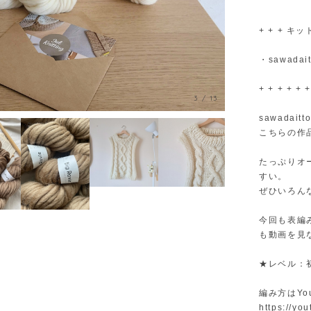
+ + + キット
・sawadait
+ + + + + +
3
/
13
sawada
こちらの作
たっぷりオ
すい。
ぜひいろん
今回も表編
も動画を見
★レベル：
編み方はYo
https://yo