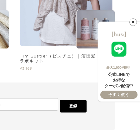
×
Tim Bustier（ビスチェ）｜濱田愛 さんコ
ラボキット
最大1,000円割引
¥3,168
公式LINEで
お得な
クーポン配信中
今すぐ使う
登録