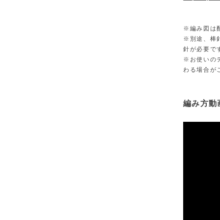
※編み図は
※別途、棒
針が必要で
※お使いの
わる場合が
編み方動