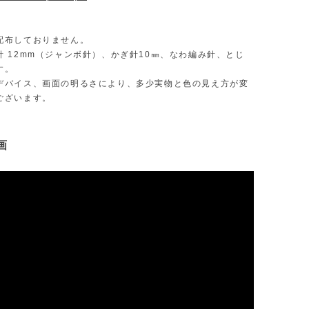
配布しておりません。
針 12mm（ジャンボ針）、かぎ針10㎜、なわ編み針、とじ
す。
デバイス、画面の明るさにより、多少実物と色の見え方が変
ございます。
画