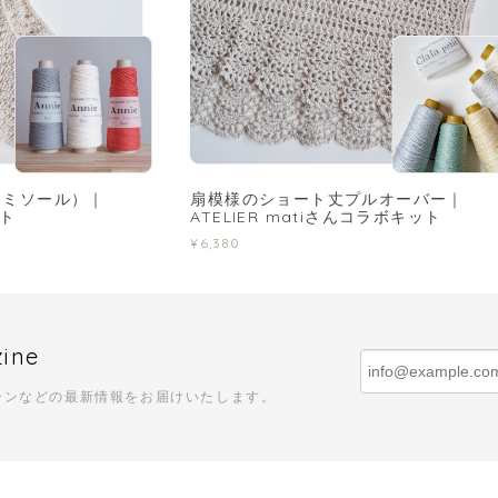
キャミソール）｜
扇模様のショート丈プルオーバー｜
ット
ATELIER matiさんコラボキット
¥6,380
zine
ーンなどの最新情報をお届けいたします。