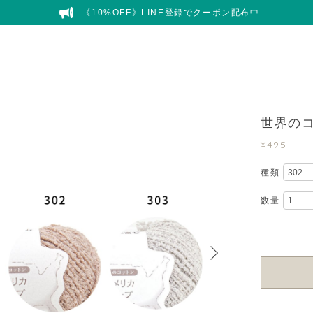
《10%OFF》LINE登録でクーポン配布中
世界の
¥495
種類
数量