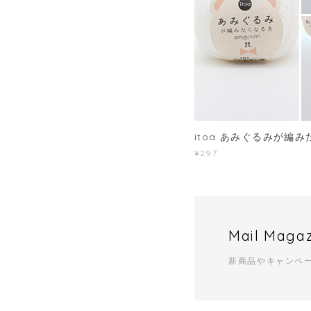
itoa あみぐるみが編
¥297
Mail Maga
新商品やキャンペ