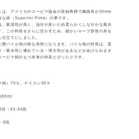
とは、アメリカのスーピマ協会の登録商標で繊維長が35mm
な綿（Superior Pima）の事です。
は、吸湿性が高く、油分が多いため柔らかくしなやかな風合
す。この特長をさらに活かすため、細かいループ形状の糸を
た仕立てにしました。
た際パイル地の様な表情になります。パイル地の特長は、柔
り・吸水性に優れている・弾力性があるなどがあげられます
スーピマ綿のもつ本来の特長とぴったりです。
マ綿）70％、ナイロン30％
86m)
20目・33-34段
目・9段