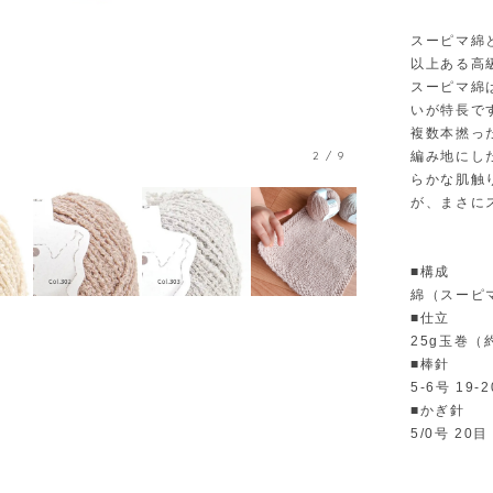
スーピマ綿
以上ある高級
スーピマ綿
いが特長で
複数本撚っ
編み地にし
2
/
9
らかな肌触
が、まさに
■構成
綿（スーピ
■仕立
25g玉巻（約
■棒針
5-6号 19-
■かぎ針
5/0号 20