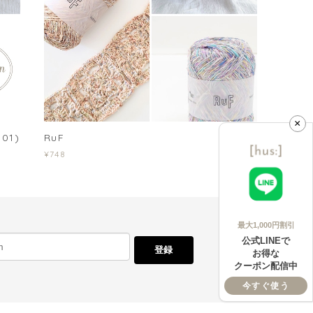
×
01)
RuF
¥748
最大1,000円割引
公式LINEで
登録
お得な
クーポン配信中
今すぐ使う