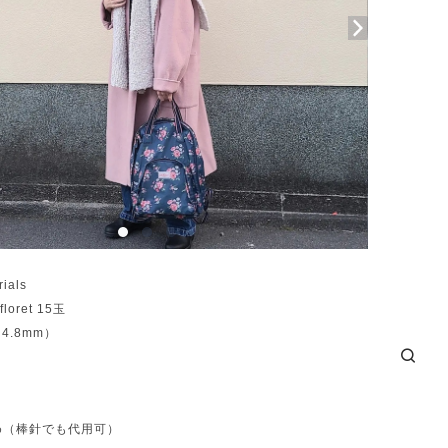
ials
loret 15玉
4.8mm）
め（棒針でも代用可）