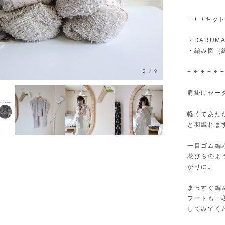
+ + +キット内
・DARUMA 
・編み図（
3
/
9
+ + + + + +
肩掛けセー
軽くてあたた
と羽織れま
一目ゴム編
花びらのよ
がりに。
まっすぐ編
フードも一
してみてく