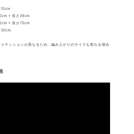
Size
cm × 長さ38cm
cm × 長さ70cm
30cm
よりテンションが異なるため、編み上がりのサイズも変わる場合
。
画