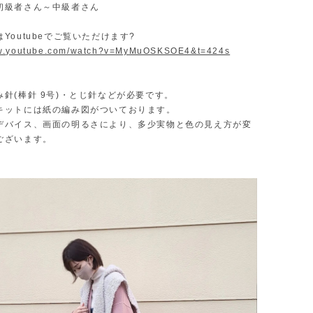
初級者さん～中級者さん
Youtubeでご覧いただけます?
ww.youtube.com/watch?v=MyMuOSKSOE4&t=424s
針(棒針 9号)・とじ針などが必要です。
キットには紙の編み図がついております。
デバイス、画面の明るさにより、多少実物と色の見え方が変
ございます。