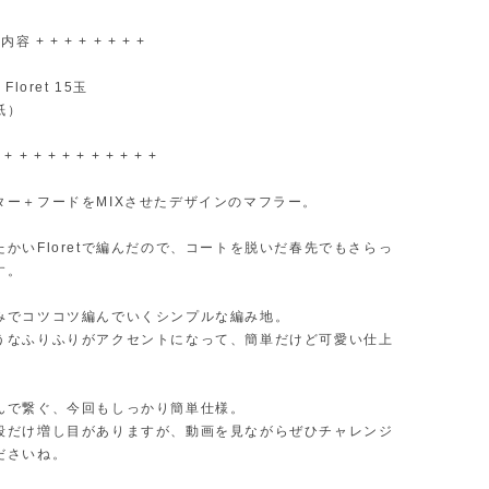
容 + + + + + + + +
Floret 15玉
紙）
 + + + + + + + + + + +
ター＋フードをMIXさせたデザインのマフラー。
かいFloretで編んだので、コートを脱いだ春先でもさらっ
す。
みでコツコツ編んでいくシンプルな編み地。
うなふりふりがアクセントになって、簡単だけど可愛い仕上
んで繋ぐ、今回もしっかり簡単仕様。
段だけ増し目がありますが、動画を見ながらぜひチャレンジ
ださいね。