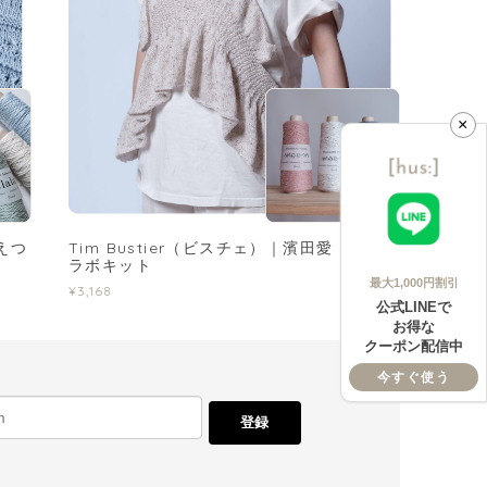
×
口えつ
Tim Bustier（ビスチェ）｜濱田愛 さんコ
ラボキット
最大1,000円割引
¥3,168
公式LINEで
お得な
クーポン配信中
今すぐ使う
登録