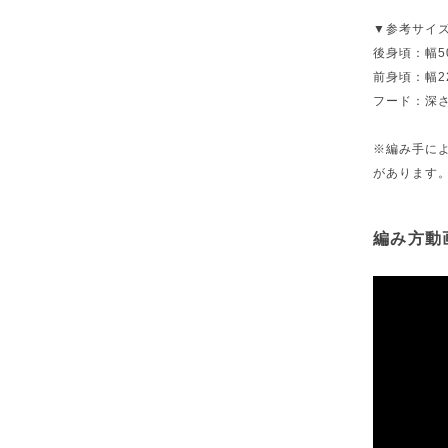
▼参考サイズ/
後身頃：幅50
前身頃：幅22
フード：深さ
※編み手に
があります
編み方動