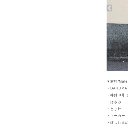
▼材料/Mater
・DARUMA f
・棒針 9号（
・はさみ
・とじ針
・マーカー
・ほつれ止