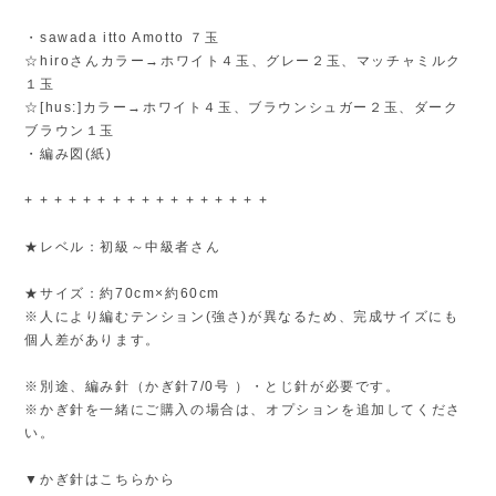
・sawada itto Amotto ７玉
☆hiroさんカラー→ホワイト４玉、グレー２玉、マッチャミルク
１玉
☆[hus:]カラー→ホワイト４玉、ブラウンシュガー２玉、ダーク
ブラウン１玉
・編み図(紙)
+ + + + + + + + + + + + + + + + +
★レベル：初級～中級者さん
★サイズ：約70cm×約60cm
※人により編むテンション(強さ)が異なるため、完成サイズにも
個人差があります。
※別途、編み針（かぎ針7/0号 ）・とじ針が必要です。
※かぎ針を一緒にご購入の場合は、オプションを追加してくださ
い。
▼かぎ針はこちらから