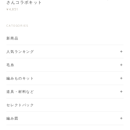
さんコラボキット
¥4,851
CATEGORIES
新商品
人気ランキング
毛糸
編みものキット
道具・材料など
セレクトパック
編み図