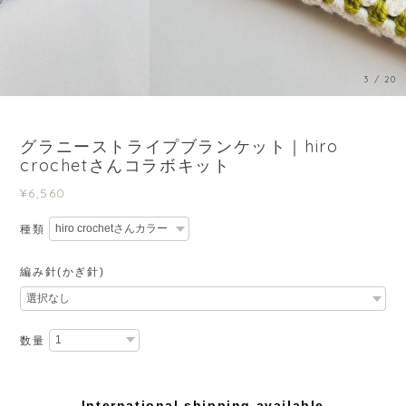
3
/
20
グラニーストライプブランケット｜hiro
crochetさんコラボキット
¥6,560
種類
編み針(かぎ針)
数量
International shipping available