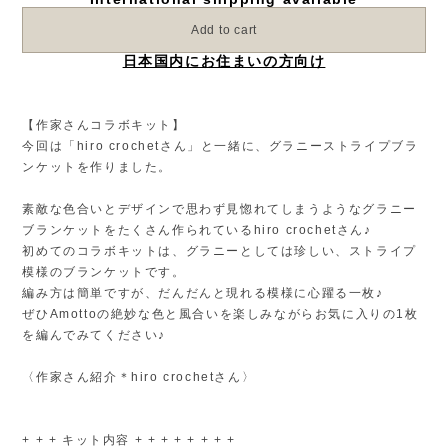
Add to cart
日本国内にお住まいの方向け
【作家さんコラボキット】
今回は「hiro crochetさん」と一緒に、グラニーストライプブラ
ンケットを作りました。
素敵な色合いとデザインで思わず見惚れてしまうようなグラニー
ブランケットをたくさん作られているhiro crochetさん♪
初めてのコラボキットは、グラニーとしては珍しい、ストライプ
模様のブランケットです。
編み方は簡単ですが、だんだんと現れる模様に心躍る一枚♪
ぜひAmottoの絶妙な色と風合いを楽しみながらお気に入りの1枚
を編んでみてください♪
〈作家さん紹介＊hiro crochetさん〉
+ + + キット内容 + + + + + + + +