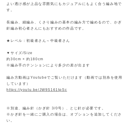
よい透け感が上品な雰囲気にもカジュアルにもよく合う編み地で
す。
長編み、細編み、くさり編みの基本の編み方で編めるので、かぎ
針編み初心者さんにもおすすめの作品です。
★レベル：初級者さん～中級者さん
▼サイズ/Size
約30cm × 約180cm
※編み手のテンションにより多少の差が出ます
編み方動画はYoutubeでご覧いただけます（動画では別糸を使用
しています）
https://youtu.be/JW9S161tpSc
※別途、編み針（かぎ針 3/0号）、とじ針が必要です。
※かぎ針を一緒にご購入の場合は、オプションを追加してくださ
い。