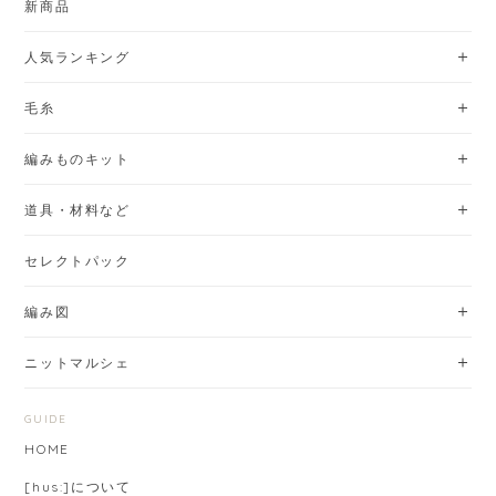
新商品
人気ランキング
毛糸
編みものキット
道具・材料など
セレクトパック
編み図
ニットマルシェ
GUIDE
HOME
[hus:]について