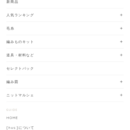
新商品
人気ランキング
毛糸
編みものキット
道具・材料など
セレクトパック
編み図
ニットマルシェ
GUIDE
HOME
[hus:]について