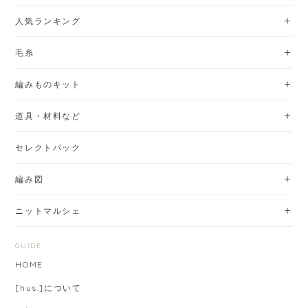
人気ランキング
毛糸
編みものキット
道具・材料など
セレクトパック
編み図
ニットマルシェ
GUIDE
HOME
[hus:]について