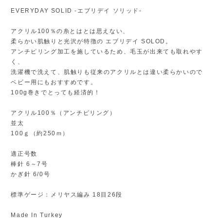
EVERYDAY SOLID -エブリデイ ソリッド-
アクリル100％の糸とはとは思えない、
柔らかい肌触りと光沢が特徴の エブリデイ SOLOD。
アンチピリング加工を施しているため、毛玉が出来ても取れやす
く、
洗濯機で洗えて、肌触りも従来のアクリルとは違い柔らかいので
ベビー用にもおすすめです。
100g巻きでとっても経済的！
アクリル100％（アンチピリング）
並太
100ｇ（約250ｍ）
適正号数
棒針 6～7号
かぎ針 6/0号
標準ゲージ：メリヤス編み 18目26段
Made In Turkey