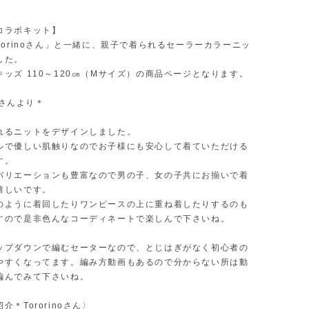
コラボキット】
rorinoさん」と一緒に、親子で着られるセーラーカラーニッ
した。
ッズ 110～120㎝（Mサイズ）の商品ページとなります。
noさんより＊
れるニットをデザインしました。
ルで優しい肌触りなのでお子様にも安心して着ていただける
す。
バリエーションも豊富なので男の子、女の子共にお揃いで着
嬉しいです。
のように着回したりワンピースの上に重ね着したりするのも
すので是非色んなコーディネートで楽しんで下さいね。
ップダウンで編むセーターなので、とじはぎがなく初心者の
やすくなってます。編み方動画もあるので分からない所は動
編んでみて下さいね。
介＊Tororinoさん〉