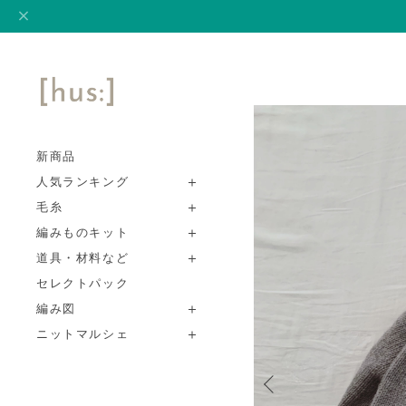
新商品
人気ランキング
毛糸
編みものキット
道具・材料など
セレクトパック
編み図
ニットマルシェ