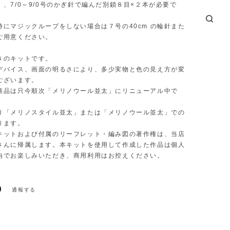
、7/0～9/0号のかぎ針で編んだ別鎖８目×２本が必要で
時にマジックループをしない場合は７号の40cm の輪針また
ご用意ください。
きのキットです。
デバイス、画面の明るさにより、多少実物と色の見え方が変
ございます。
商品は只今順次「メリノウール並太」にリニューアル中で
り「メリノスタイル並太」または「メリノウール並太」での
ります。
キットおよび付属のリーフレット・編み図の著作権は、当店
さんに帰属します。本キットを使用して作成した作品は個人
内でお楽しみいただき、商用利用はお控えください。
通報する