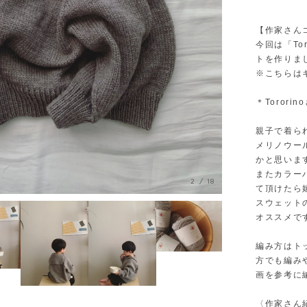
【作家さん
今回は「To
トを作りま
※こちらはキ
3
/
18
＊Torori
親子で着ら
メリノウー
かと思いま
またカラー
て頂けたら
スウェット
オススメで
編み方はト
方でも編み
画を参考に
〈作家さん紹