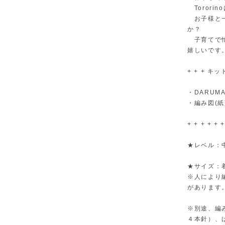
Toror
お子様と一
か？
子育てで忙
嬉しいです
+ + + キット
・DARUM
・編み図(紙
+ + + + + +
★レベル：
★サイズ：着
※人により
があります
※別途、編
４本針）、は