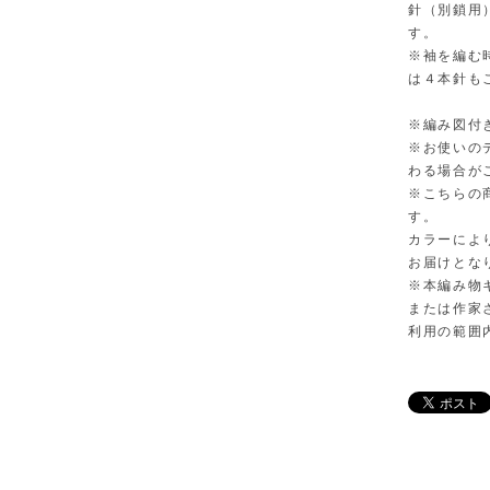
針（別鎖用）
す。
※袖を編む
は４本針も
※編み図付
※お使いの
わる場合が
※こちらの
す。
カラーによ
お届けとな
※本編み物
または作家
利用の範囲