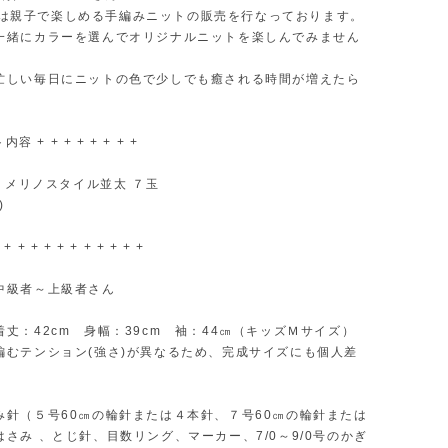
inoは親子で楽しめる手編みニットの販売を行なっております。
緒にカラーを選んでオリジナルニットを楽しんでみません
しい毎日にニットの色で少しでも癒される時間が増えたら
。
内容 + + + + + + + +
A メリノスタイル並太 ７玉
)
 + + + + + + + + + + +
中級者～上級者さん
丈：42cm 身幅：39cm 袖：44㎝（キッズＭサイズ）
編むテンション(強さ)が異なるため、完成サイズにも個人差
。
み針（５号60㎝の輪針または４本針、７号60㎝の輪針または
さみ 、とじ針、目数リング、マーカー、7/0～9/0号のかぎ