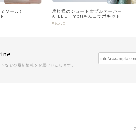
キャミソール）｜
扇模様のショート丈プルオーバー｜
ット
ATELIER matiさんコラボキット
¥6,380
zine
ーンなどの最新情報をお届けいたします。