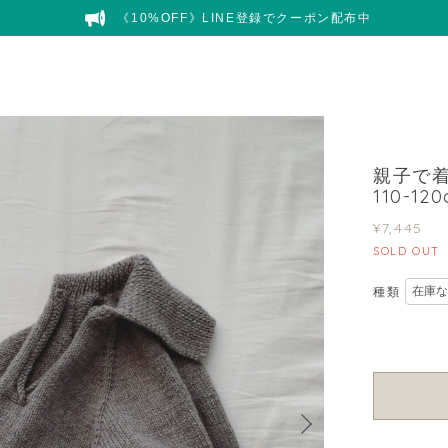
《10%OFF》LINE登録でクーポン配布中
親子で
110-1
¥7,445
SOLD OUT
種類