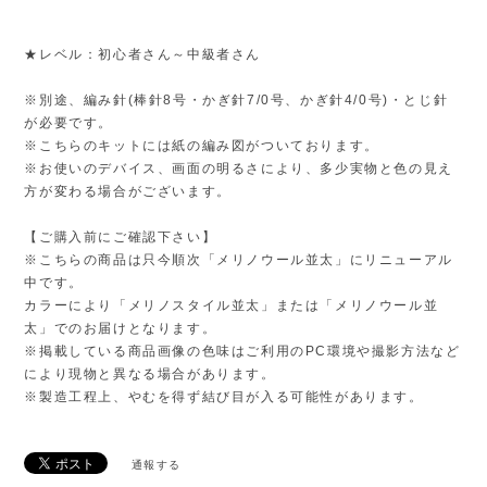
★レベル：初心者さん～中級者さん
※別途、編み針(棒針8号・かぎ針7/0号、かぎ針4/0号)・とじ針
が必要です。
※こちらのキットには紙の編み図がついております。
※お使いのデバイス、画面の明るさにより、多少実物と色の見え
方が変わる場合がございます。
【ご購入前にご確認下さい】
※こちらの商品は只今順次「メリノウール並太」にリニューアル
中です。
カラーにより「メリノスタイル並太」または「メリノウール並
太」でのお届けとなります。
※掲載している商品画像の色味はご利用のPC環境や撮影方法など
により現物と異なる場合があります。
※製造工程上、やむを得ず結び目が入る可能性があります。
通報する