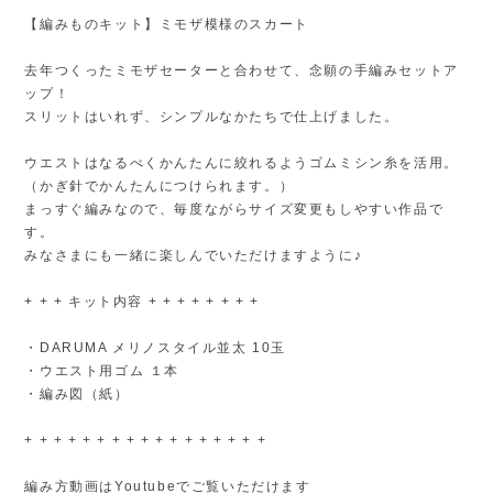
【編みものキット】ミモザ模様のスカート
去年つくったミモザセーターと合わせて、念願の手編みセットア
ップ！
スリットはいれず、シンプルなかたちで仕上げました。
ウエストはなるべくかんたんに絞れるようゴムミシン糸を活用。
（かぎ針でかんたんにつけられます。）
まっすぐ編みなので、毎度ながらサイズ変更もしやすい作品で
す。
みなさまにも一緒に楽しんでいただけますように♪
+ + + キット内容 + + + + + + + +
・DARUMA メリノスタイル並太 10玉
・ウエスト用ゴム １本
・編み図（紙）
+ + + + + + + + + + + + + + + + +
編み方動画はYoutubeでご覧いただけます