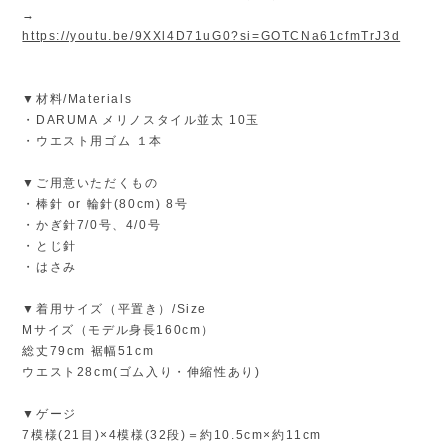
→
https://youtu.be/9XXl4D71uG0?si=GOTCNa61cfmTrJ3d
▼材料/Materials
・DARUMA メリノスタイル並太 10玉
・ウエスト用ゴム １本
▼ご用意いただくもの
・棒針 or 輪針(80cm) 8号
・かぎ針7/0号、4/0号
・とじ針
・はさみ
▼着用サイズ（平置き）/Size
Mサイズ（モデル身長160cm）
総丈79cm 裾幅51cm
ウエスト28cm(ゴム入り・伸縮性あり)
▼ゲージ
7模様(21目)×4模様(32段)＝約10.5cm×約11cm