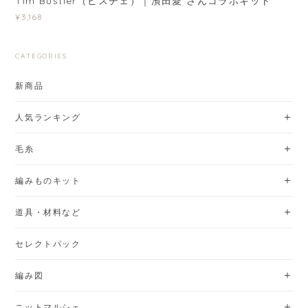
人気ランキング
毛糸
編みものキット
道具・材料など
セレクトパック
編み図
ニットマルシェ
GUIDE
HOME
[hus:]について
お知らせ