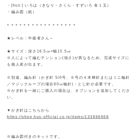
★サイズ：深さ16.5㎝×幅15.5㎝
※人によって編むテンション(強さ)が異なるため、完成サイズに
も個人差が出ます。
※別途、編み針（かぎ針 5/0号、６号の４本棒針またはミニ輪針
／マジックループの場合80㎝輪針)・とじ針が必要です。
※かぎ針を一緒にご購入の場合は、オプションを追加してくださ
い。
▼かぎ針はこちらから
https://shop.hus-official.co.jp/items/133866668
※編み図付きのキットです。
※お使いのデバイス、画面の明るさにより、多少実物と色の見え
方が変わる場合がございます。
※本編み物キットおよび付属のリーフレット・編み図の著作権
は、当店または作家さんに帰属します。本キットを使用して作成
した作品は個人利用の範囲内でお楽しみいただき、商用利用はお
控えください。