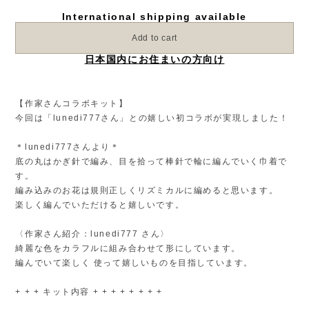
【作家さんコラボキット】
今回は「lunedi777さん」との嬉しい初コラボが実現しました！
＊lunedi777さんより＊
底の丸はかぎ針で編み、目を拾って棒針で輪に編んでいく巾着で
す。
編み込みのお花は規則正しくリズミカルに編めると思います。
楽しく編んでいただけると嬉しいです。
〈作家さん紹介：lunedi777 さん〉
綺麗な色をカラフルに組み合わせて形にしています。
編んでいて楽しく 使って嬉しいものを目指しています。
+ + + キット内容 + + + + + + + +
・[hus:] いろは（きなり・さくら・すずいろ 各１玉）
・編み図（紙）
+ + + + + + + + + + + + + + + + +
★レベル：中級者さん～