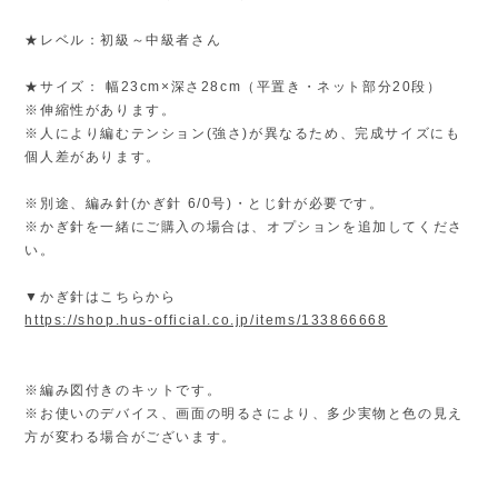
★レベル：初級～中級者さん
★サイズ： 幅23cm×深さ28cm（平置き・ネット部分20段）
※伸縮性があります。
※人により編むテンション(強さ)が異なるため、完成サイズにも
個人差があります。
※別途、編み針(かぎ針 6/0号)・とじ針が必要です。
※かぎ針を一緒にご購入の場合は、オプションを追加してくださ
い。
▼かぎ針はこちらから
https://shop.hus-official.co.jp/items/133866668
※編み図付きのキットです。
※お使いのデバイス、画面の明るさにより、多少実物と色の見え
方が変わる場合がございます。