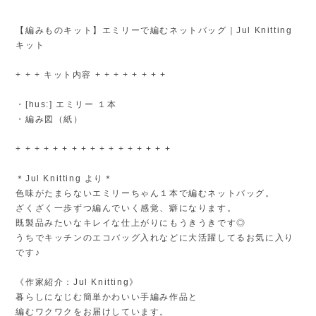
【編みものキット】エミリーで編むネットバッグ｜Jul Knitting
キット
+ + + キット内容 + + + + + + + +
・[hus:] エミリー １本
・編み図（紙）
+ + + + + + + + + + + + + + + + +
＊Jul Knitting より＊
色味がたまらないエミリーちゃん１本で編むネットバッグ。
ざくざく一歩ずつ編んでいく感覚、癖になります。
既製品みたいなキレイな仕上がりにもうきうきです◎
うちでキッチンのエコバッグ入れなどに大活躍してるお気に入り
です♪
《作家紹介：Jul Knitting》
暮らしになじむ簡単かわいい手編み作品と
編むワクワクをお届けしています。