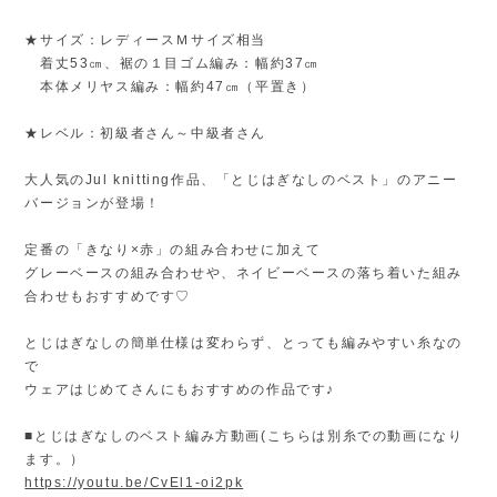
★サイズ：レディースＭサイズ相当
着丈53㎝、裾の１目ゴム編み：幅約37㎝
本体メリヤス編み：幅約47㎝（平置き）
★レベル：初級者さん～中級者さん
大人気のJul knitting作品、「とじはぎなしのベスト」のアニー
バージョンが登場！
定番の「きなり×赤」の組み合わせに加えて
グレーベースの組み合わせや、ネイビーベースの落ち着いた組み
合わせもおすすめです♡
とじはぎなしの簡単仕様は変わらず、とっても編みやすい糸なの
で
ウェアはじめてさんにもおすすめの作品です♪
■とじはぎなしのベスト編み方動画(こちらは別糸での動画になり
ます。）
https://youtu.be/CvEl1-oi2pk