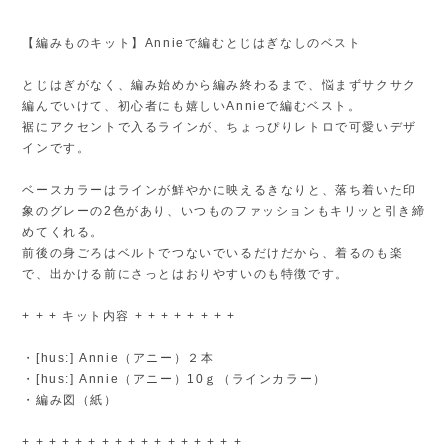
【編みものキット】Annieで編むとじはぎなしのベスト
とじはぎがなく、編み始めから編み終わるまで、悩まずサクサク
編んでいけて、初心者にも嬉しいAnnieで編むベスト。
裾にアクセントで入るラインが、ちょっぴりレトロで可愛いデザ
インです。
ベースカラーはラインが鮮やかに映えるきなりと、落ち着いた印
象のグレーの2色があり、いつものファッションもキリッと引き締
めてくれる。
前後の身ごろはベルトでつないでいるだけだから、着るのも楽
で、出かける前にさっとはおりやすいのも特徴です。
+ + + キット内容 + + + + + + + +
・[hus:] Annie（アニー）２本
・[hus:] Annie（アニー）10ｇ（ラインカラー）
・編み図（紙）
+ + + + + + + + + + + + + + + + +