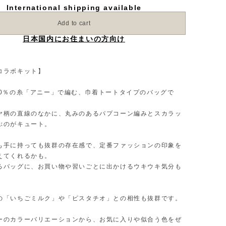
International shipping available
Add to cart
日本国内にお住まいの方向け
コラボキット】
00％の糸「アニー」で編む、巾着トートタイプのバッグで
ヤ柄の直線のなかに、丸みのあるパプコーン編みとスカラッ
ぶのがキュート。
も手に持っても抜群の存在感で、定番ファッションの印象を
えてくれるかも。
るバッグに、お買い物や習いごとに出かけるウキウキ気分も
。
の「いちごミルク」や「ピスタチオ」との相性も抜群です。
ーのカラーバリエーションから、お気に入りや似合う色をぜ