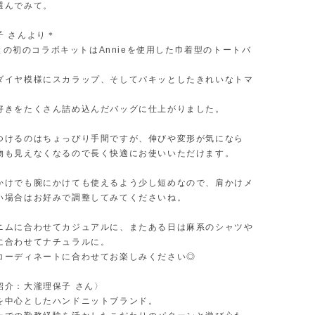
選んでみて。
子 さんより＊
さんとの初のコラボキットはAnnieを使用した巾着型のトートバ
ダイヤ模様にスカラップ、そしてパキッとしたきれいなトマ
好きをたくさん詰め込んだバッグに仕上がりました。
つけるのはちょっぴり手間ですが、伸びや変形が気になら
物も見えなくなるので長く快適にお使いいただけます。
かけでも腕にかけても使えるよう少し短めなので、肩かけメ
い場合はお好みで調整してみてくださいね。
ニムに合わせてカジュアルに、またある日は麻系のシャツや
に合わせてナチュラルに。
コーディネートに合わせてお楽しみください◎
紹介：大瀧理保子 さん〉
を中心としたハンドニットブランド。