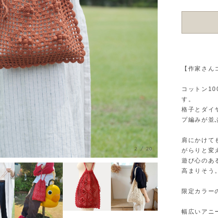
【作家さん
コットン1
す。
格子とダイ
プ編みが並
肩にかけて
3
/
20
がらりと変
遊び心のあ
高まりそう
限定カラー
幅広いアニ