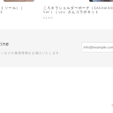
キャミソール）｜
ころキラショルダーポーチ（SASAWAS
ット
Ver.）｜uzu. さんコラボキット
¥4,851
zine
ーンなどの最新情報をお届けいたします。