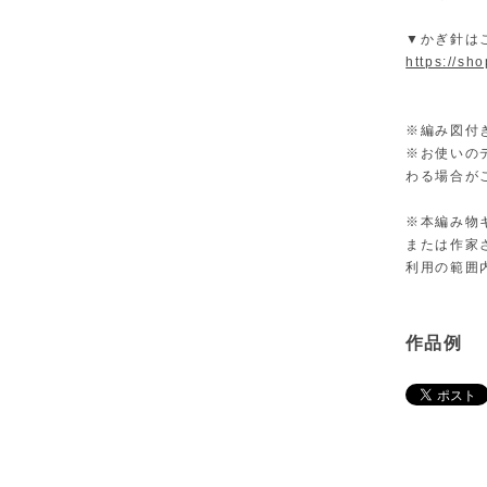
▼かぎ針は
https://sh
※編み図付
※お使いの
わる場合が
※本編み物
または作家
利用の範囲
作品例