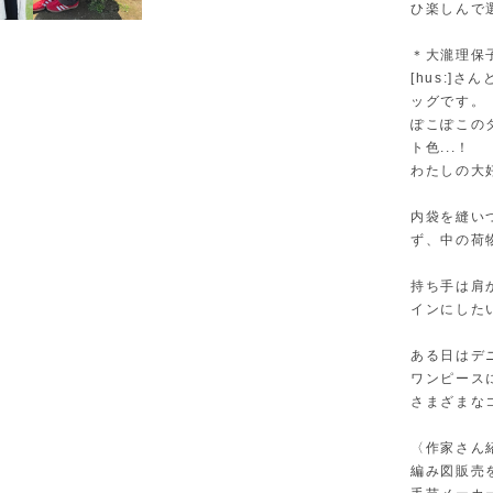
ひ楽しんで
＊大瀧理保
[hus:]
ッグです。
ぽこぽこの
ト色...！
わたしの大
内袋を縫い
ず、中の荷
持ち手は肩
インにした
ある日はデ
ワンピース
さまざまな
〈作家さん
編み図販売