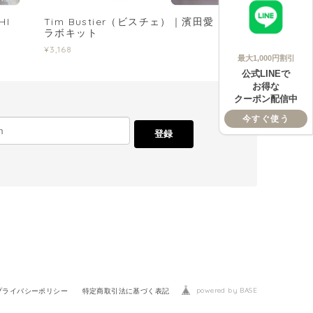
HI
Tim Bustier（ビスチェ）｜濱田愛 さんコ
ラボキット
¥3,168
最大1,000円割引
公式LINEで
お得な
クーポン配信中
今すぐ使う
登録
powered by BASE
プライバシーポリシー
特定商取引法に基づく表記