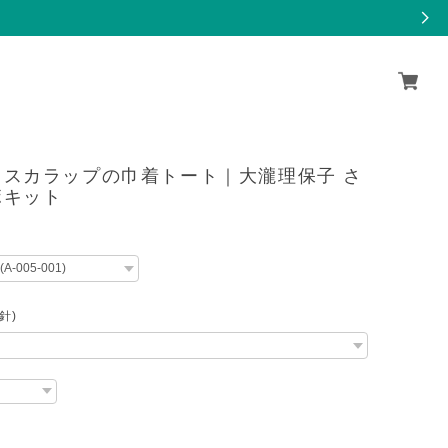
とスカラップの巾着トート｜大瀧理保子 さ
ボキット
針)