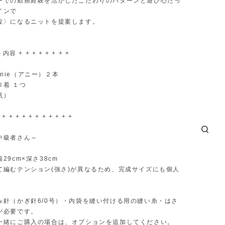
ーでの勤務経験を活かしたこだわりのパターンと遊び心たっ
インで
役〉になるニットを提案します。
内容 + + + + + + + +
 Annie（アニー）２本
巾着 １つ
紙）
 + + + + + + + + + + +
中級者さん～
29cm×深さ38cm
て編むテンション(強さ)が異なるため、完成サイズにも個人
。
み針（かぎ針6/0号）・内袋を縫い付ける用の縫い糸・はさ
が必要です。
一緒にご購入の場合は、オプションを追加してください。