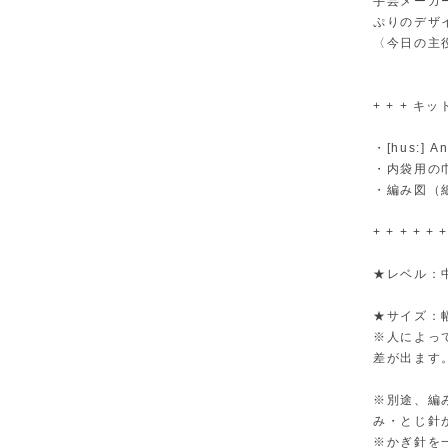
手芸メーカ
ぷりのデザ
〈今日の主
+ + + キット
・[hus:]
・内袋用の
・編み図（
+ + + + + +
★レベル：
★サイズ：幅
※人によっ
差が出ます
※別途、編
み・とじ針
※かぎ針を