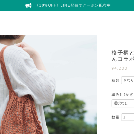
《10%OFF》LINE登録でクーポン配布中
格子柄
んコラ
¥4,200
種類
編み針(かぎ
数量