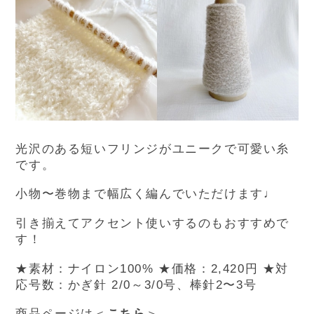
光沢のある短いフリンジがユニークで可愛い糸
です。
小物〜巻物まで幅広く編んでいただけます♩
引き揃えてアクセント使いするのもおすすめで
す！
★
素材：ナイロン100%
★価格：2,420円
★対
応号数：かぎ針 2/0～3/0号、棒針2〜3号
商品ページは＜
こちら
＞