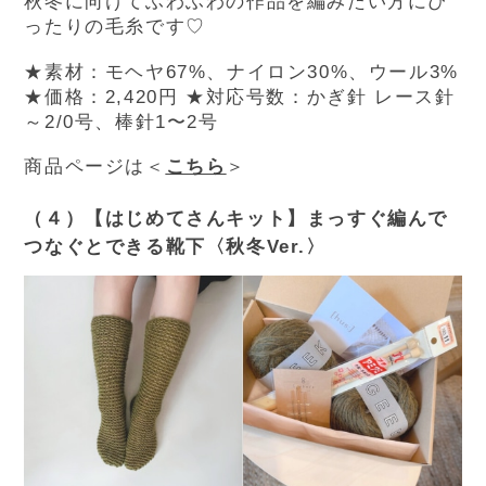
秋冬に向けてふわふわの作品を編みたい方にぴ
ったりの毛糸です♡
★素材：モヘヤ67%、ナイロン30%、ウール3%
★価格：2,420円
★対応号数：かぎ針 レース針
～2/0号、棒針1〜2号
商品ページは＜
こちら
＞
（４）【はじめてさんキット】まっすぐ編んで
つなぐとできる靴下〈秋冬Ver.〉