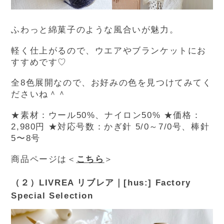
ふわっと綿菓子のような風合いが魅力。
軽く仕上がるので、ウエアやブランケットにお
すすめです♡
全8色展開なので、お好みの色を見つけてみてく
ださいね＾＾
★
素材：ウール50%、ナイロン50%
★価格：
2,980円
★対応号数：かぎ針 5/0～7/0号、棒針
5〜8号
商品ページは＜
こちら
＞
（２）LIVREA リブレア｜[hus:] Factory
Special Selection