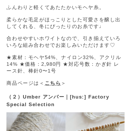
ふんわりと軽くてあたたかいモヘヤ糸。
柔らかな毛足がほっこりとした可愛さを醸し出
してくれる、冬にぴったりのお糸です♩
合わせやすいホワイトなので、引き揃えていろ
いろな組み合わせでお楽しみいただけます♡
★
素材：モヘヤ54%、ナイロン32%、アクリル
14%
★価格：2,980円
★対応号数：かぎ針 レ
ース針、棒針0〜1号
商品ページは＜
こちら
＞
（２）Umber アンバー｜[hus:] Factory
Special Selection