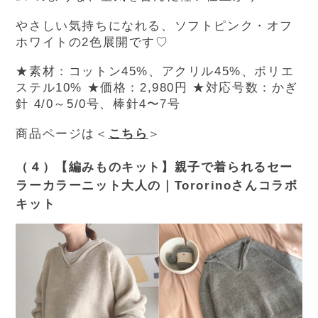
やさしい気持ちになれる、ソフトピンク・オフ
ホワイトの2色展開です♡
★素材：コットン45%、アクリル45%、ポリエ
ステル10%
★価格：2,980円
★対応号数：かぎ
針 4/0～5/0号、棒針4〜7号
商品ページは＜
こちら
＞
（４）【編みものキット】親子で着られるセー
ラーカラーニット大人の｜Tororinoさんコラボ
キット