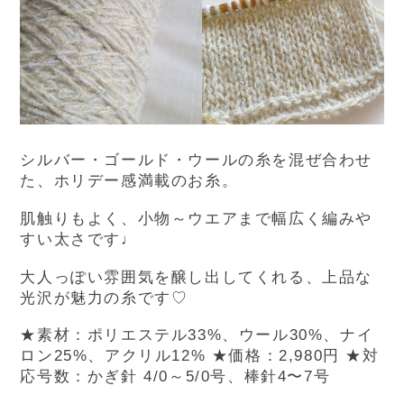
シルバー・ゴールド・ウールの糸を混ぜ合わせ
た、ホリデー感満載のお糸。
肌触りもよく、小物～ウエアまで幅広く編みや
すい太さです♩
大人っぽい雰囲気を醸し出してくれる、上品な
光沢が魅力の糸です♡
★
素材：ポリエステル33%、ウール30%、ナイ
ロン25%、アクリル12%
★価格：2,980円
★対
応号数：かぎ針 4/0～5/0号、棒針4〜7号