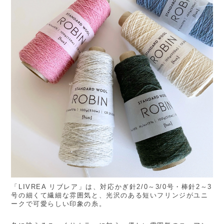
「LIVREA リブレア」は、対応かぎ針2/0～3/0号・棒針2～3
号の細くて繊細な雰囲気と、光沢のある短いフリンジがユニ
ークで可愛らしい印象の糸。