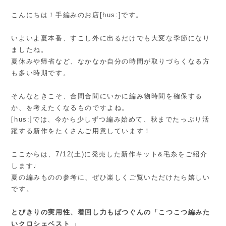
こんにちは！手編みのお店[hus:]です。
いよいよ夏本番、すこし外に出るだけでも大変な季節になり
ましたね。
夏休みや帰省など、なかなか自分の時間が取りづらくなる方
も多い時期です。
そんなときこそ、合間合間にいかに編み物時間を確保する
か、を考えたくなるものですよね。
[hus:]では、今から少しずつ編み始めて、秋までたっぷり活
躍する新作をたくさんご用意しています！
ここからは、7/12(土)に発売した新作キット&毛糸をご紹介
します♩
夏の編みものの参考に、ぜひ楽しくご覧いただけたら嬉しい
です。
とびきりの実用性、着回し力もばつぐんの「こつこつ編みた
いクロシェベスト 」