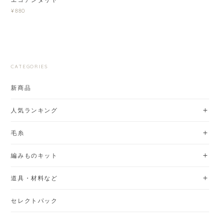
¥880
CATEGORIES
新商品
人気ランキング
毛糸
編みものキット
道具・材料など
セレクトパック