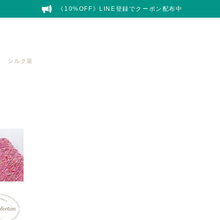
《10%OFF》LINE登録でクーポン配布中
シルク混