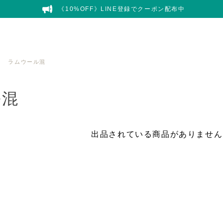
《10%OFF》LINE登録でクーポン配布中
ラムウール混
ル混
出品されている商品がありません