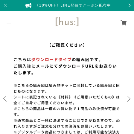
《10%OFF》LINE登録でクーポン配布中