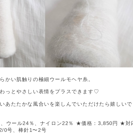
らかい肌触りの極細ウールモヘヤ糸。
わっとやさしい表情をプラスできます♡
いあたたかな風合いを楽しんでいただけたら嬉しいで
％、ウール24％、ナイロン22％
★価格：3,850円
★対
2/0号、棒針1〜2号