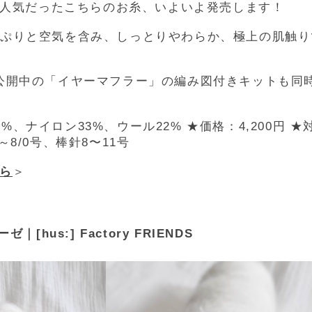
でも大人気だったこちらのお糸、いよいよ発売します！
っぷりと空気を含み、しっとりやわらか、極上の肌触り
ngで動画公開中の「イヤーマフラー」の編み図付きキットも同
%、ナイロン33%、ウール22% ★価格：4,200円 ★
～8/0号、棒針8〜11号
ら
＞
ゼ｜[hus:] Factory FRIENDS