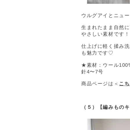
ウルグアイとニュー
生まれたまま自然に
やさしい素材です！
仕上げに軽く揉み洗
も魅力です♡
★
素材：ウール10
針4〜7号
商品ページは＜
こち
（５）【編みものキ