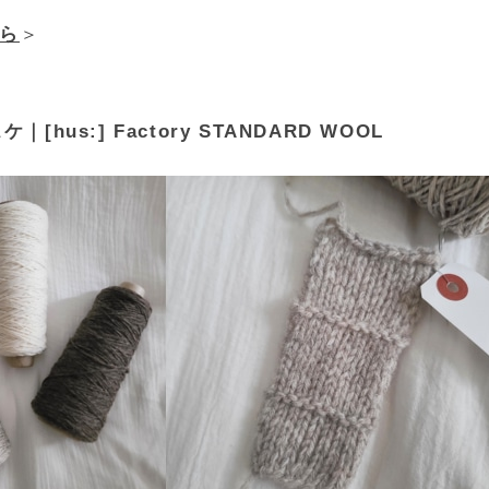
ら
＞
ケ｜[hus:] Factory STANDARD WOOL