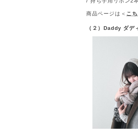
/ 持ち手用リボン2
商品ページは＜
こち
（２）Daddy ダディ｜[h