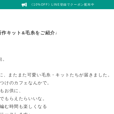
《10%OFF》LINE登録でクーポン配布中
売》新作キット&毛糸をご紹介♩
旬。
s:]に、またまた可愛い毛糸・キットたちが届きました。
つけのカフェなんかで。
もお供に、
でもらえたらいいな。
編む時間も楽しくなる