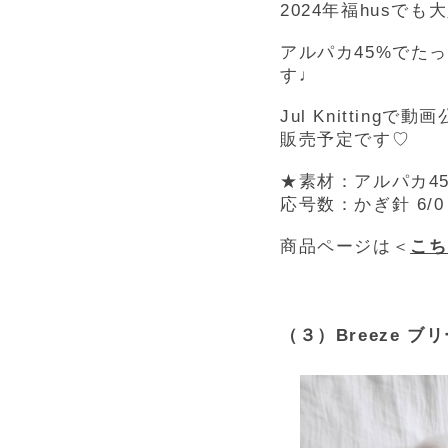
2024年福hus
アルパカ45%でた
す♩
Jul Knitti
販売予定です♡
★素材：アルパカ45
応号数：かぎ針 6/0
商品ページは＜
こち
（３）Breeze ブリー