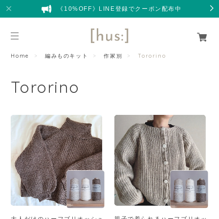
《10%OFF》LINE登録でクーポン配布中
Home
編みものキット
作家別
Tororino
Tororino
大人だけのハーフブリオッシュ
親子で着られるハーフブリオッ